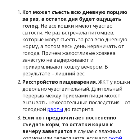
Кот может съесть всю дневную порцию
за раз, а остаток дня будет ощущать
голод.
Не все кошки имеют чувство
сытости. Не раз встречала питомцев,
которые могут съесть за раз всю дневную
норму, а потом весь день нервничать от
голода. Причем жалостливые хозяева
зачастую не выдерживают и
прикармливают кошку вечером. В
результате – лишний вес.
Расстройство пищеварения.
ЖКТ у кошки
довольно чувствительный. Длительный
перерыв между приемами пищи может
вызывать нежелательные последствия – от
голодной
рвоты
до гастрита.
Если кот предпочитает постепенно
съедать корм, то остатки корма к
вечеру заветрятся
в случае с влажным
кормом или пересушатся, если это
сухой