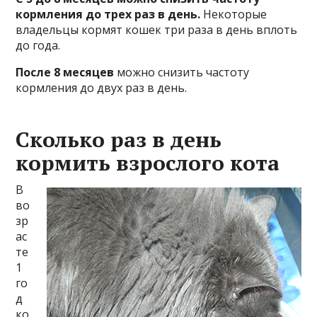
кормления до трех раз в день.
Некоторые
владельцы кормят кошек три раза в день вплоть
до года.
После 8 месяцев
можно снизить частоту
кормления до двух раз в день.
Сколько раз в день
кормить взрослого кота
В
во
зр
ас
те
1
го
д
ко