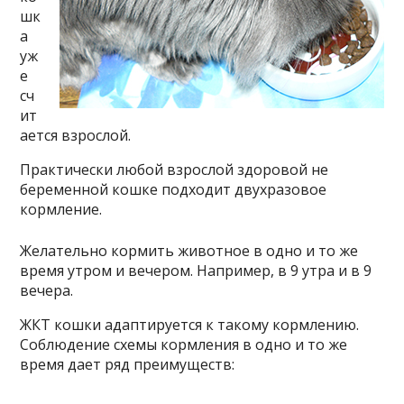
шк
а
уж
е
сч
ит
ается взрослой.
Практически любой взрослой здоровой не
беременной кошке подходит двухразовое
кормление.
Желательно кормить животное в одно и то же
время утром и вечером. Например, в 9 утра и в 9
вечера.
ЖКТ кошки адаптируется к такому кормлению.
Соблюдение схемы кормления в одно и то же
время дает ряд преимуществ: