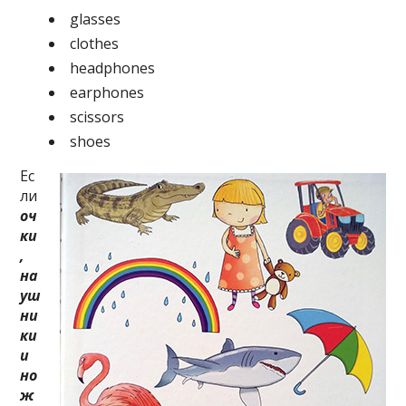
glasses
clothes
headphones
earphones
scissors
shoes
Ес
ли
оч
ки
,
на
уш
ни
ки
и
но
ж