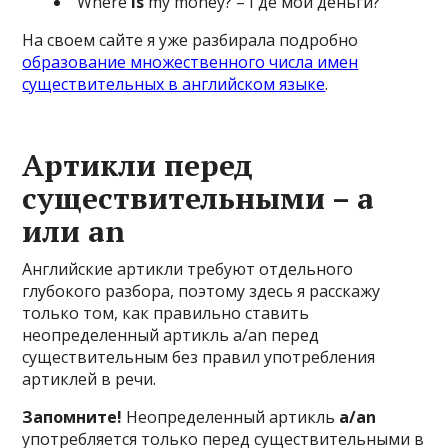
Where
is
my money? – Где мои деньги?
На своем сайте я уже разбирала подробно
образование множественного числа имен
существительных в английском языке
.
Артикли перед
существительными – a
или an
Английские артикли требуют отдельного
глубокого разбора, поэтому здесь я расскажу
только том, как правильно ставить
неопределенный артикль a/an перед
существительным без правил употребления
артиклей в речи.
Запомните!
Неопределенный артикль
a/an
употребляется только перед существительными в