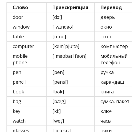
Слово
Транскрипция
Перевод
door
[dɔː]
дверь
window
[ˈwɪndəʊ]
окно
table
[teɪbl]
стол
computer
[kəmˈpjuːtə]
компьютер
mobile
[ˈməʊbaɪl fəʊn]
мобильный
phone
телефон
pen
[pen]
ручка
pencil
[pensl]
карандаш
book
[bʊk]
книга
bag
[bæg]
сумка, пакет
key
[kiː]
ключ
watch
[wɒʧ]
часы
glasses
[ˈɡlɑːsɪz]
очки