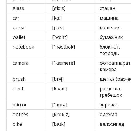
glass
[glɑːs]
стакан
car
[kɑː]
машина
purse
[pɜːs]
кошелек
wallet
[ˈwɒlɪt]
бумажник
notebook
[ˈnəʊtbʊk]
блокнот,
тетрадь
camera
[ˈkæmərə]
фотоаппарат
камера
brush
[brʌʃ]
щетка (расче
comb
[kəʊm]
расческа-
гребешок
mirror
[ˈmɪrə]
зеркало
clothes
[kləʊðz]
одежда
bike
[baɪk]
велосипед