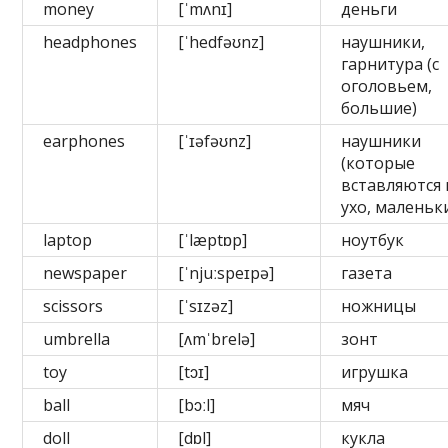
money
[ˈmʌnɪ]
деньги
headphones
[ˈhedfəʊnz]
наушники,
гарнитура (с
оголовьем,
большие)
earphones
[ˈɪəfəʊnz]
наушники
(которые
вставляются 
ухо, маленьк
laptop
[ˈlæptɒp]
ноутбук
newspaper
[ˈnjuːspeɪpə]
газета
scissors
[ˈsɪzəz]
ножницы
umbrella
[ʌmˈbrelə]
зонт
toy
[tɔɪ]
игрушка
ball
[bɔːl]
мяч
doll
[dɒl]
кукла