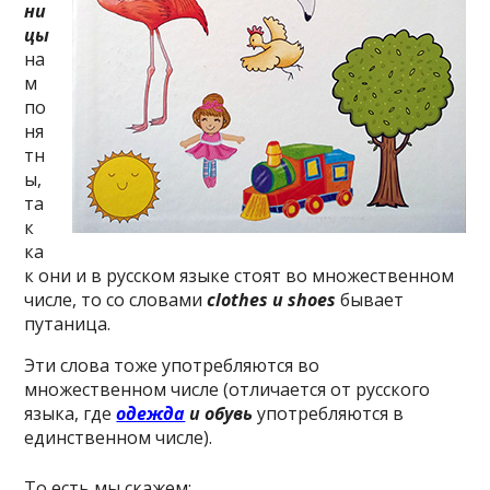
ни
цы
на
м
по
ня
тн
ы,
та
к
ка
к они и в русском языке стоят во множественном
числе, то со словами
clothes и shoes
бывает
путаница.
Эти слова тоже употребляются во
множественном числе (отличается от русского
языка, где
одежда
и обувь
употребляются в
единственном числе).
То есть мы скажем: