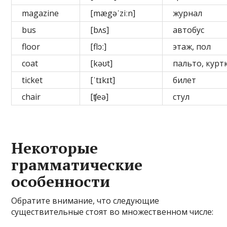
magazine
[mægəˈziːn]
журнал
bus
[bʌs]
автобус
floor
[flɔː]
этаж, пол
coat
[kəʊt]
пальто, курт
ticket
[ˈtɪkɪt]
билет
chair
[ʧeə]
стул
Некоторые
грамматические
особенности
Обратите внимание, что следующие
существительные стоят во множественном числе: