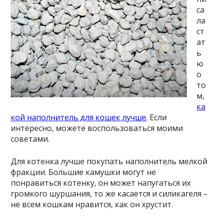
са
ла
ст
ат
ь
ю
о
то
м,
ка
кой наполнитель для кошек лучше
. Если
интересно, можете воспользоваться моими
советами.
Для котенка лучше покупать наполнитель мелкой
фракции. Большие камушки могут не
понравиться котенку, он может напугаться их
громкого шуршания, то же касается и силикагеля –
не всем кошкам нравится, как он хрустит.