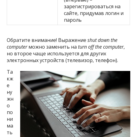
зарегистрироваться на
сайте, придумав логин и
пароль
Обратите внимание! Выражение
shut
down
the
computer
можно заменить на
turn
off
the
computer
,
но второе чаще используется для других
электронных устройств (телевизор, телефон).
Та
кж
е
ну
жн
о
по
ни
ма
ть