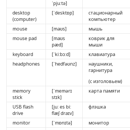
ˈpjuːtə]
desktop
[ˈdesktɒp]
стационарный
(computer)
компьютер
mouse
[maʊs]
мышь
mouse pad
[maʊs
коврик для
pæd]
мыши
keyboard
[ˈkiːbɔːd]
клавиатура
headphones
[ˈhedfəʊnz]
наушники,
гарнитура
(с изголовьем)
memory
[ˈmemərɪ
карта памяти
stick
stɪk]
USB flash
[juː es biː
флэшка
drive
flæʃ draɪv]
monitor
[ˈmɒnɪtə]
монитор