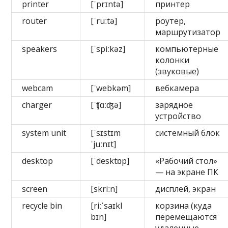
printer
[ˈprɪntə]
принтер
router
[ˈruːtə]
роутер,
маршрутизатор
speakers
[ˈspiːkəz]
компьютерные
колонки
(звуковые)
webcam
[ˈwebkəm]
вебкамера
charger
[ˈʧɑːʤə]
зарядное
устройство
system unit
[ˈsɪstɪm
системный блок
ˈjuːnɪt]
desktop
[ˈdesktɒp]
«Рабочий стол»
— на экране ПК
screen
[skriːn]
дисплей, экран
recycle bin
[riːˈsaɪkl
корзина (куда
bɪn]
перемещаются