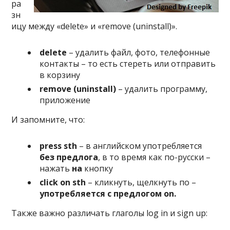
ра
зн
ицу между «delete» и «remove (uninstall)».
delete
– удалить файл, фото, телефонные
контакты – то есть стереть или отправить
в корзину
remove
(
uninstall
)
– удалить программу,
приложение
И запомните, что:
press
sth
– в английском употребляется
без предлога
, в то время как по-русски –
нажать
на
кнопку
click
on
sth
– кликнуть, щелкнуть по –
употребляется с предлогом
on
.
Также важно различать глаголы log in и sign up: