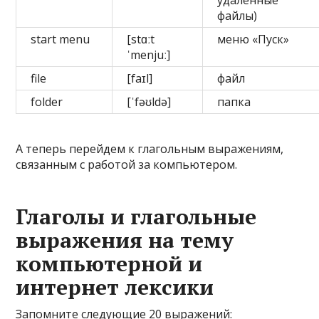
удаленные
файлы)
start menu
[stɑːt
меню «Пуск»
ˈmenjuː]
file
[faɪl]
файл
folder
[ˈfəʊldə]
папка
А теперь перейдем к глагольным выражениям,
связанным с работой за компьютером.
Глаголы и глагольные
выражения на тему
компьютерной и
интернет лексики
Запомните следующие 20 выражений: