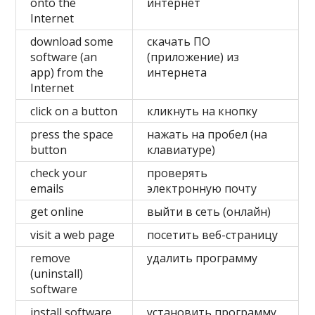
onto the
интернет
Internet
download some
скачать ПО
software (an
(приложение) из
app) from the
интернета
Internet
click on a button
кликнуть на кнопку
press the space
нажать на пробел (на
button
клавиатуре)
check your
проверять
emails
электронную почту
get online
выйти в сеть (онлайн)
visit a web page
посетить веб-страницу
remove
удалить программу
(uninstall)
software
install software
установить программу