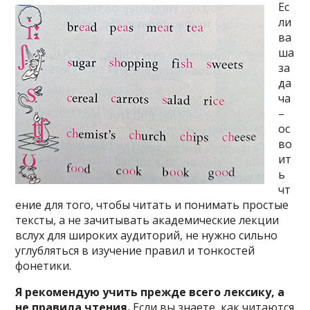
Ес
ли
ва
ша
за
да
ча
–
ос
во
ит
ь
чт
ение для того, чтобы читать и понимать простые
тексты, а не зачитывать академические лекции
вслух для широких аудиторий, не нужно сильно
углубляться в изучение правил и тонкостей
фонетики.
Я рекомендую учить прежде всего лексику, а
не правила чтения.
Если вы знаете, как читаются