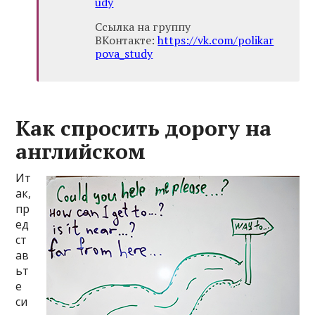
udy
Ссылка на группу
ВКонтакте:
https://vk.com/polikar
pova_study
Как спросить дорогу на
английском
Ит
ак,
пр
ед
ст
ав
ьт
е
си