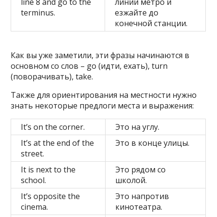
line 8 and go to the
линии метро и
terminus.
езжайте до
конечной станции.
Как вы уже заметили, эти фразы начинаются в
основном со слов – go (идти, ехать), turn
(поворачивать), take.
Также для ориентирования на местности нужно
знать некоторые предлоги места и выражения:
It’s on the corner.
Это на углу.
It’s at the end of the
Это в конце улицы.
street.
It is next to the
Это рядом со
school.
школой.
It’s opposite the
Это напротив
cinema.
кинотеатра.