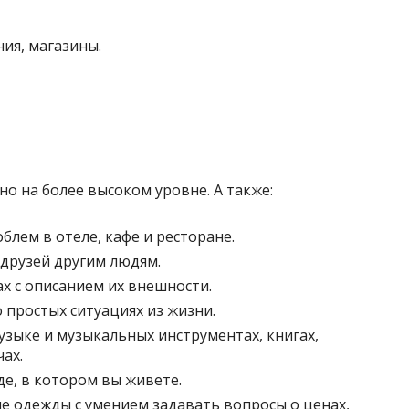
ния, магазины.
но на более высоком уровне. А также:
лем в отеле, кафе и ресторане.
 друзей другим людям.
ах с описанием их внешности.
 простых ситуациях из жизни.
узыке и музыкальных инструментах, книгах,
ах.
де, в котором вы живете.
не одежды с умением задавать вопросы о ценах,