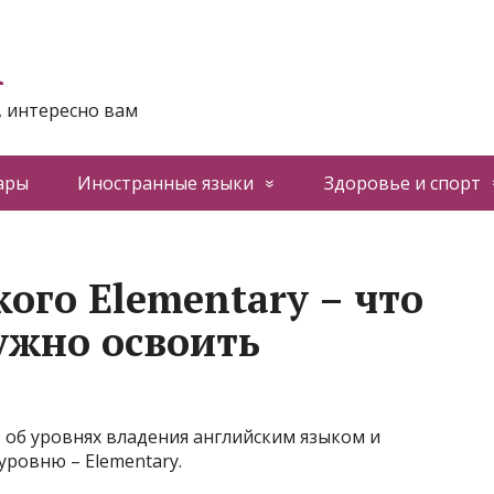
n
, интересно вам
ары
Иностранные языки
Здоровье и спорт
ого Elementary – что
ужно освоить
 об уровнях владения английским языком и
уровню – Elementary.