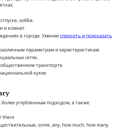
етках.
тпуске, хобби.
и и комнат.
еждениях в городе. Умение
спросить и подсказать
 различным параметрам и характеристикам.
оциальных сетях.
 общественном транспорте.
 национальной кухне.
ary
с более углубленным подходом, а также:
/ there
ществительные, some, any, how much, how many.