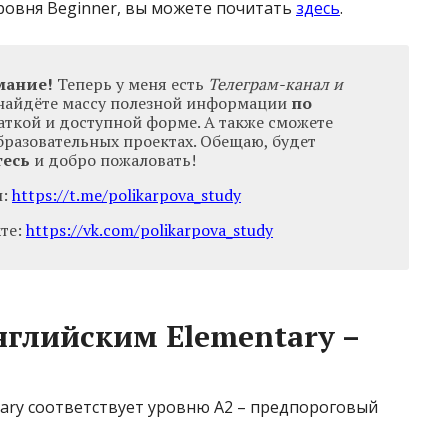
уровня Beginner, вы можете почитать
здесь
.
мание!
Теперь у меня есть
Телеграм-канал и
ы найдёте массу полезной информации
по
аткой и доступной форме. А также сможете
бразовательных проектах. Обещаю, будет
есь
и добро пожаловать!
л:
https://t.me/polikarpova_study
кте:
https://vk.com/polikarpova_study
нглийским Elementary –
ary соответствует уровню A2 – предпороговый