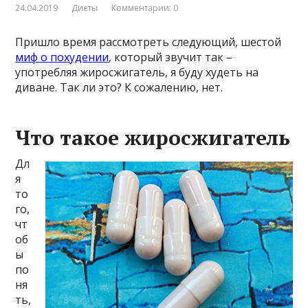
24.04.2019
Диеты
Комментарии: 0
Пришло время рассмотреть следующий, шестой
миф о похудении
, который звучит так –
употребляя жиросжигатель, я буду худеть на
диване. Так ли это? К сожалению, нет.
Что такое жиросжигатель
Дл
я
то
го,
чт
об
ы
по
ня
ть,