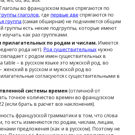
a, les, du, au, aux.
Глаголы во французском языке спрягаются по
группы глаголов
, где
первые две
спрягаются по
ья группа
(самая обширная) не подчиняется общим
й группы есть некие подгруппы, которые имеют
 изучать как раз группками.
 прилагательных по родам и числам.
Имеется
реднего рода нет).
Род существительных
нужно
 совпадает с родом имен существительных в
a table – в русском языке это мужской род, во
o – женский в русском и мужской род во
илагательные согласуются с существительными в
етвленной системы времен
(отличной от
вать точное количество времен во французском
2 (если брать в расчет все наклонения).
нность французской грамматики в том, что слова
 то есть изменяются по родам, числам, лицам,
ленами предложения (как и в русском). Поэтому не