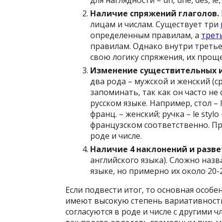
для наглядности – un, une, des, le, l
Наличие спряжений глаголов.
лицам и числам. Существует три
определенным правилам, а
трет
правилам. Однако внутри третье
свою логику спряжения, их проще
Изменение существительных и
два рода – мужской и женский (с
запоминать, так как он часто не
русском языке. Например, стол – l
франц. – женский; ручка – le styl
французском соответственно. Пр
роде и числе.
Наличие 4 наклонений и разв
английского языка). Сложно наз
языке, но примерно их около 20-2
Если подвести итог, то основная особе
имеют высокую степень вариативности,
согласуются в роде и числе с другими ч