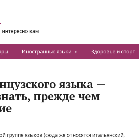
n
, интересно вам
ары
Иностранные языки
Здоровье и спорт
нцузского языка —
знать, прежде чем
ие
ой группе языков (сюда же относятся итальянский,