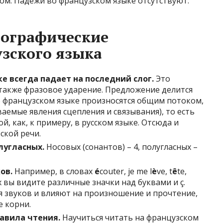
ом. Падежи во французском языке отсутствуют.
фографические
зского языка
е всегда падает на последний слог.
Это
также фразовое ударение. Предложение делится
о французском языке произносятся общим потоком,
ываемые явления сцепления и связывания), то есть
й, как, к примеру, в русском языке. Отсюда и
ской речи.
лугласных.
Носовых (сонантов) – 4, полугласных –
ов.
Например, в словах
é
couter, je me l
è
ve, t
ê
te,
х вы видите различные значки над буквами и ç.
я звуков и влияют на произношение и прочтение,
 корни.
авила чтения.
Научиться читать на французском