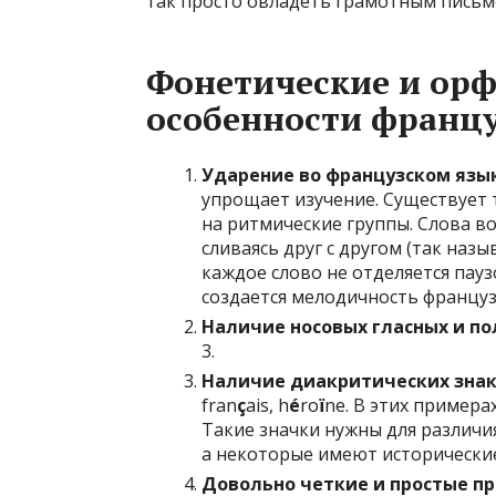
так просто овладеть грамотным письм
Фонетические и ор
особенности францу
Ударение во французском язык
упрощает изучение. Существует 
на ритмические группы. Слова в
сливаясь друг с другом (так наз
каждое слово не отделяется паузо
создается мелодичность француз
Наличие носовых гласных и по
3.
Наличие диакритических знак
fran
ç
ais, h
é
ro
ï
ne. В этих примера
Такие значки нужны для различи
а некоторые имеют исторические
Довольно четкие и простые пр