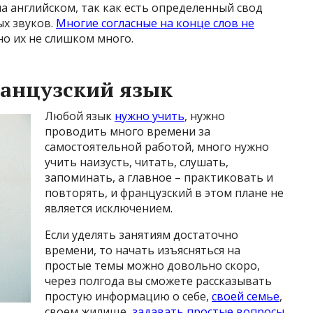
 на английском, так как есть определенный свод
ых звуков.
Многие согласные на конце слов не
но их не слишком много.
ранцузский язык
Любой язык
нужно учить
, нужно
проводить много времени за
самостоятельной работой, много нужно
учить наизусть, читать, слушать,
запоминать, а главное – практиковать и
повторять, и французский в этом плане не
является исключением.
Если уделять занятиям достаточно
времени, то начать изъясняться на
простые темы можно довольно скоро,
через полгода вы сможете рассказывать
простую информацию о себе,
своей семье
,
своем жилище,
задавать простые вопросы