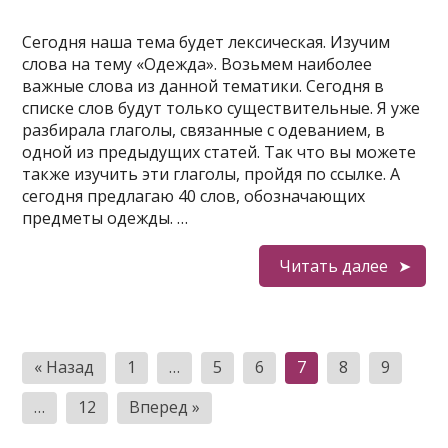
Сегодня наша тема будет лексическая. Изучим
слова на тему «Одежда». Возьмем наиболее
важные слова из данной тематики. Сегодня в
списке слов будут только существительные. Я уже
разбирала глаголы, связанные с одеванием, в
одной из предыдущих статей. Так что вы можете
также изучить эти глаголы, пройдя по ссылке. А
сегодня предлагаю 40 слов, обозначающих
предметы одежды. …
Читать далее
Пагинация
« Назад
1
…
5
6
7
8
9
записей
…
12
Вперед »